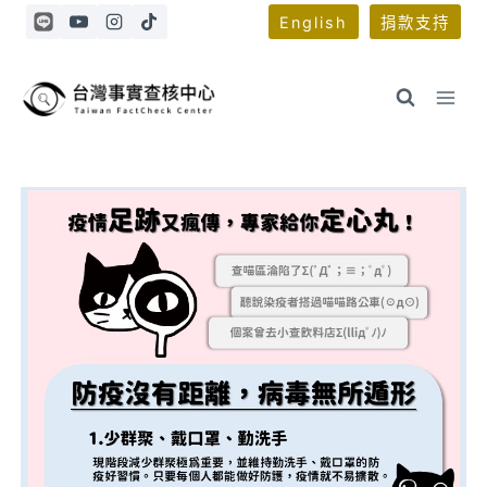
Skip
English
捐款支持
to
content