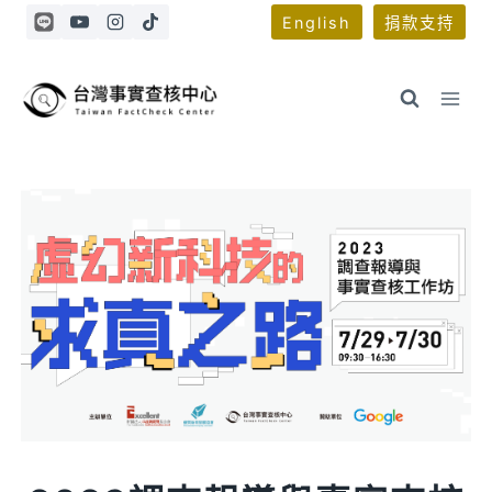
Skip
English
捐款支持
to
content