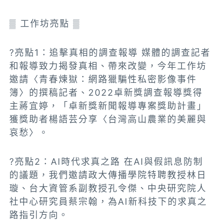
▒ 工作坊亮點 ▒
?亮點1：追擊真相的調查報導 媒體的調查記者
和報導致力揭發真相、帶來改變，今年工作坊
邀請〈青春煉獄：網路獵騙性私密影像事件
簿〉的撰稿記者、2022卓新獎調查報導獎得
主蔣宜婷，「卓新獎新聞報導專案獎助計畫」
獲獎助者楊語芸分享〈台灣高山農業的美麗與
哀愁〉。
?亮點2：AI時代求真之路 在AI與假訊息防制
的議題，我們邀請政大傳播學院特聘教授林日
璇、台大資管系副教授孔令傑、中央研究院人
社中心研究員蔡宗翰，為AI新科技下的求真之
路指引方向。