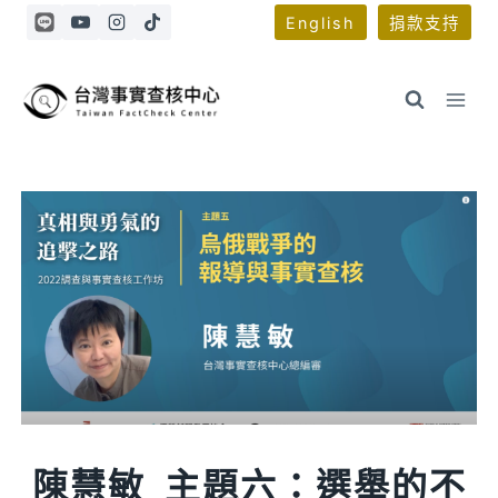
Skip
English
捐款支持
to
content
陳慧敏_主題六：選舉的不