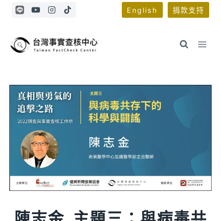
Skip
English
捐款支持
to
content
陳志金_主題三：與病毒共