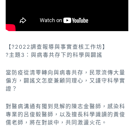
【?2022調查報導與事實查核工作坊】
?主題3：與病毒共存下的科學與闢謠
當防疫從清零轉向與病毒共存，民眾流傳大量
偏方，闢謠文怎麼兼顧同理心，又謹守科學實
證？
對醫病溝通有獨到見解的陳志金醫師，感染科
專業的呂俊毅醫師，以及擅長科學識讀的黃俊
儒老師，將在對談中，共同激盪火花。