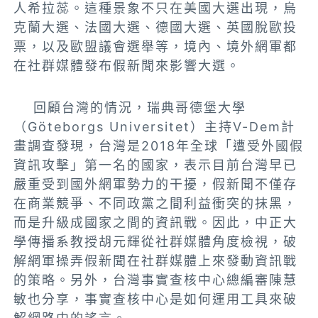
人希拉蕊。這種景象不只在美國大選出現，烏
克蘭大選、法國大選、德國大選、英國脫歐投
票，以及歐盟議會選舉等，境內、境外網軍都
在社群媒體發布假新聞來影響大選。
回顧台灣的情況，瑞典哥德堡大學
（Göteborgs Universitet）主持V-Dem計
畫調查發現，台灣是2018年全球「遭受外國假
資訊攻擊」第一名的國家，表示目前台灣早已
嚴重受到國外網軍勢力的干擾，假新聞不僅存
在商業競爭、不同政黨之間利益衝突的抹黑，
而是升級成國家之間的資訊戰。因此，中正大
學傳播系教授胡元輝從社群媒體角度檢視，破
解網軍操弄假新聞在社群媒體上來發動資訊戰
的策略。另外，台灣事實查核中心總編審陳慧
敏也分享，事實查核中心是如何運用工具來破