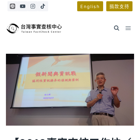
Skip
English
捐款支持
to
content