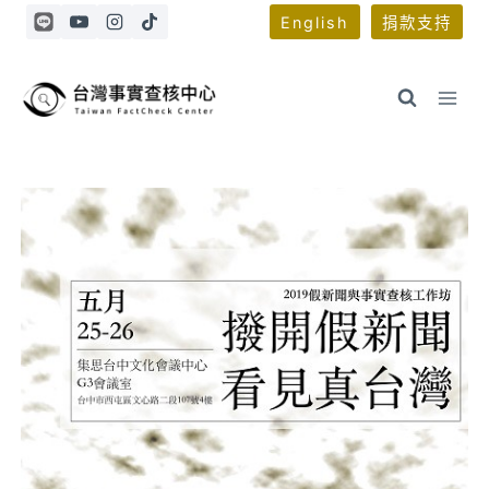
Skip
English
捐款支持
to
content