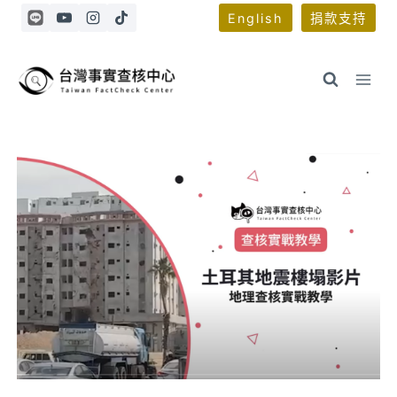
Skip
English
捐款支持
to
content