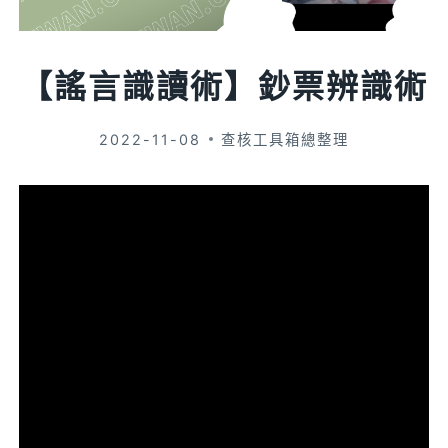
【謠言識讀術】鈔票辨識術
2022-11-08
查核工具箱總整理