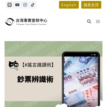
Skip
English
捐款支持
to
content