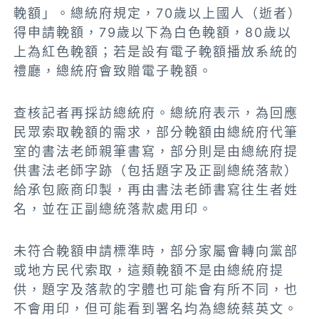
輓額」。總統府規定，70歲以上國人（逝者）
得申請輓額，79歲以下為白色輓額，80歲以
上為紅色輓額；若是設有電子輓額播放系統的
禮廳，總統府會致贈電子輓額。
查核記者再採訪總統府。總統府表示，為回應
民眾索取輓額的需求，部分輓額由總統府代筆
室的書法老師親筆書寫，部分則是由總統府提
供書法老師字跡（包括題字及正副總統落款）
給承包廠商印製，再由書法老師書寫往生者姓
名，並在正副總統落款處用印。
未符合輓額申請標準時，部分家屬會轉向黨部
或地方民代索取，這類輓額不是由總統府提
供，題字及落款的字體也可能會有所不同，也
不會用印，但可能看到署名均為總統蔡英文。