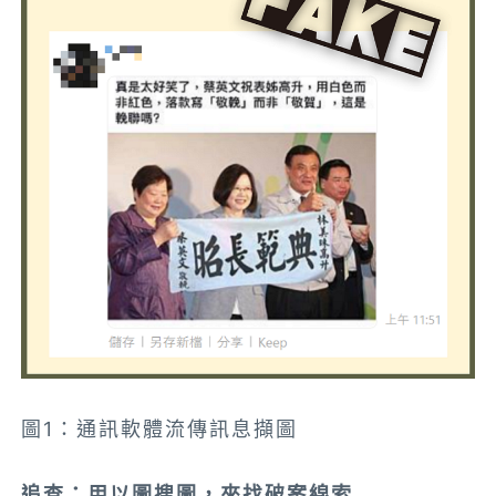
圖1：通訊軟體流傳訊息擷圖
追查：用以圖搜圖，來找破案線索