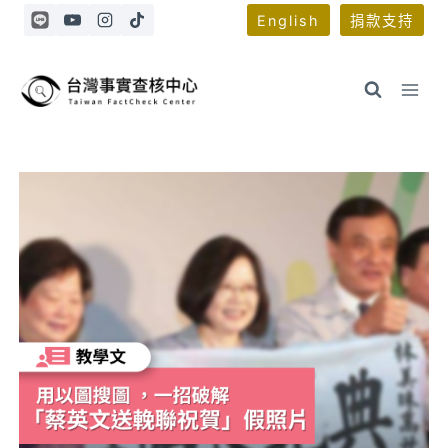
Skip
English
捐款支持
to
content