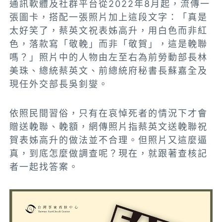
通訊軟體及社群平台從2022年8月起，流傳一
張圖卡，搭配一張照片加上這段文字：「真是
太好笑了，蔡英文祝表姊高升，用白色而非紅
色，落款寫「敬輓」而非「敬賀」，這是輓聯
嗎？」照片中的人物由左至右為前勞動部長林
美珠、總統蔡英文、前總統府秘書長蘇嘉全及
現任外交部長吳釗燮。
依照民間習俗，只有在哀悼死者的情況下才會
贈送輓聯、輓額，網傳照片指蔡英文送輓聯祝
賀表姊高升的做法並不合理。但照片又這麼逼
真，到底怎麼做調查呢？現在，就跟著查核記
者一起找答案。