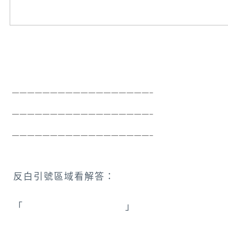
 ——————————————————–
 ——————————————————–
 ——————————————————–
反白引號區域看解答：
「
越南_西寧省_西寧聖座
」