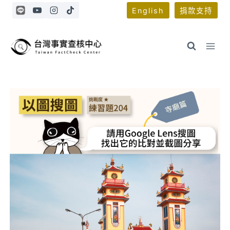
Skip
English
捐款支持
to
content