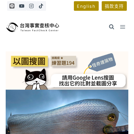
Skip
English
捐款支持
to
content