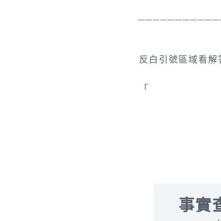
 ———————————
反白引號區域看解
「
木棉 Bombax c
事實