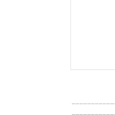
 ———————————
 ———————————