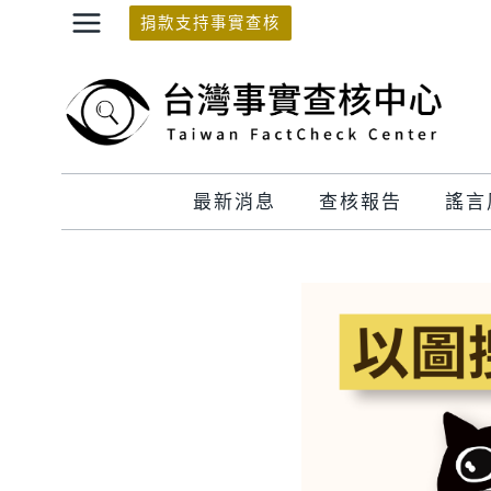
Skip
捐款支持事實查核
to
content
最新消息
查核報告
謠言