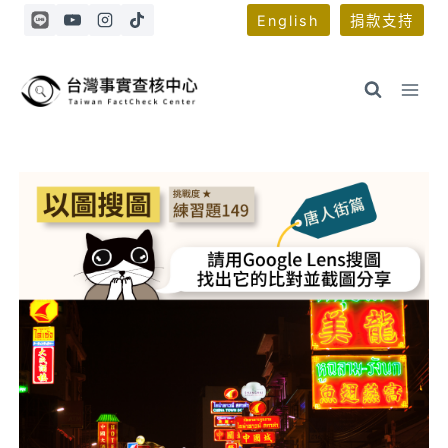
Skip
English
捐款支持
to
content