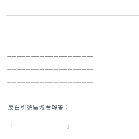
 ——————————————————–
 ——————————————————–
 ——————————————————–
反白引號區域看解答：
「
泰國_曼谷耀華力路
」