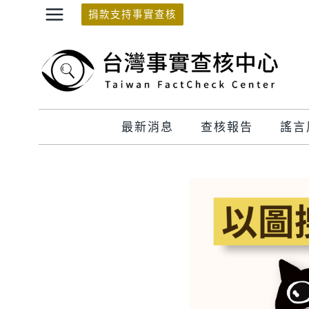
Skip
捐款支持事實查核
to
content
最新消息
查核報告
謠言