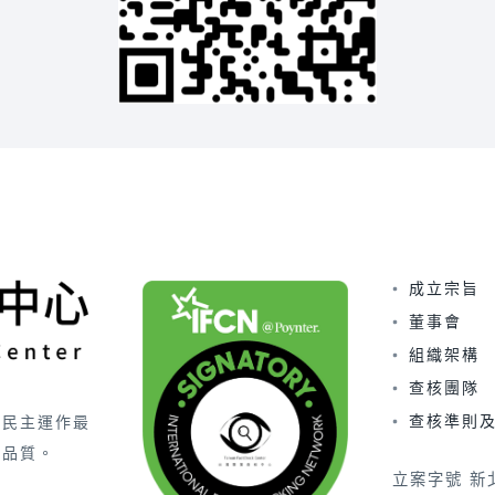
成立宗旨
董事會
組織架構
查核團隊
查核準則
害民主運作最
的品質。
立案字號 新北