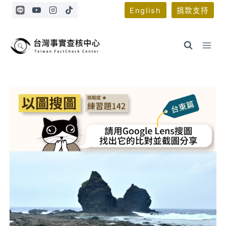
Skip
English
捐款支持
to
content