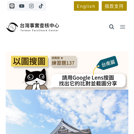
Skip
English
捐款支持
to
content