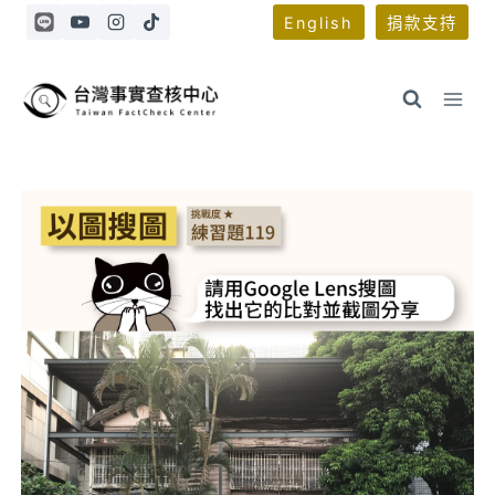
Skip
English
捐款支持
to
content