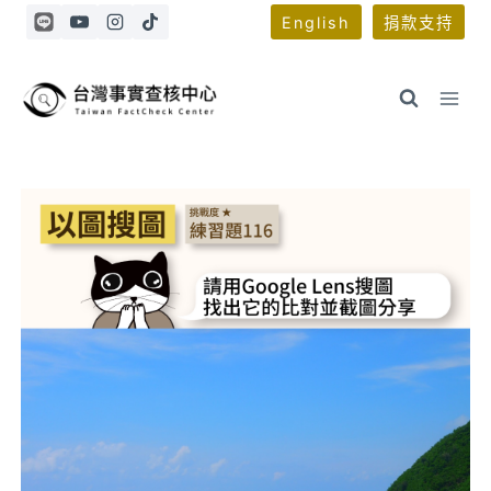
Skip
English
捐款支持
to
content