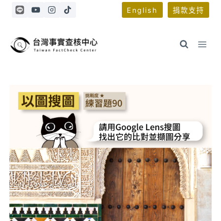
Skip
English
捐款支持
to
content