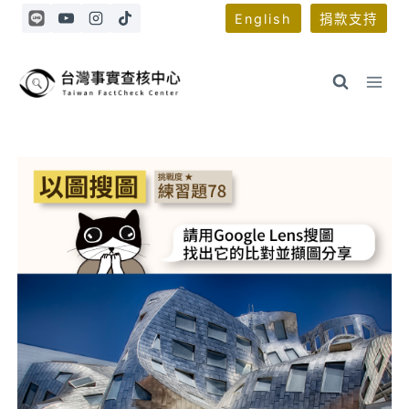
Skip
English
捐款支持
to
content