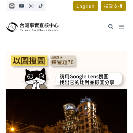
Skip
English
捐款支持
to
content