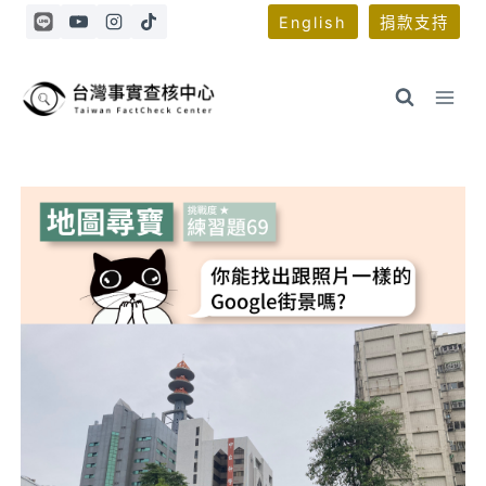
Skip
English
捐款支持
to
content