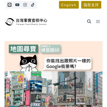
Skip
English
捐款支持
to
content