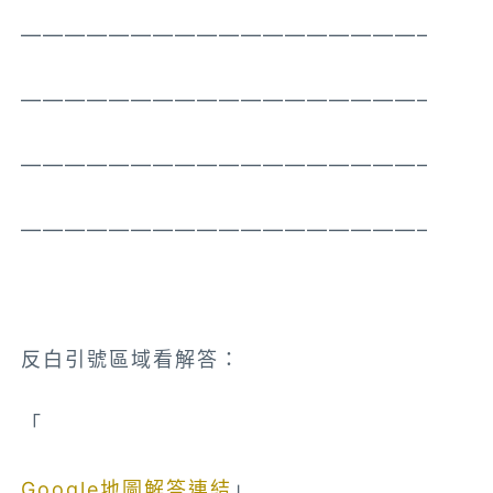
——————————————————–
——————————————————–
——————————————————–
——————————————————–
反白引號區域看解答：
「
日本東京都涉谷區神南１丁目２３−8 附近
Google地圖解答連結
」