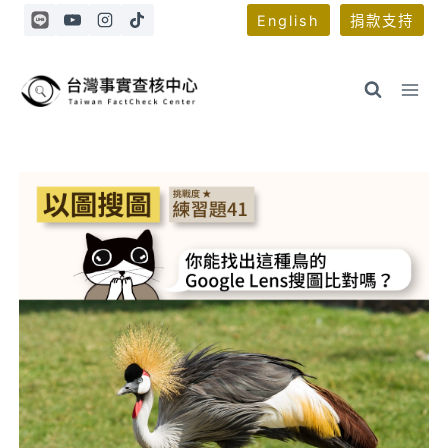
Skip
English
捐款支持
to
content