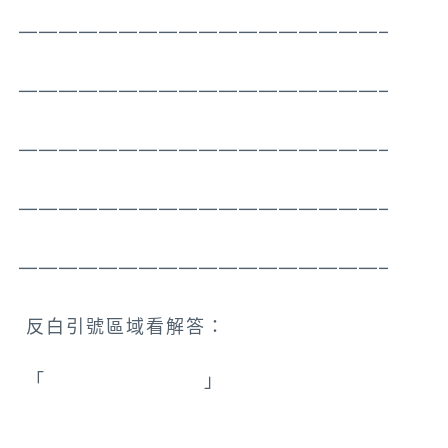
——————————————————–
——————————————————–
——————————————————–
——————————————————–
——————————————————–
反白引號區域看解答：
「
灰冠鶴(東非冠鶴)
」