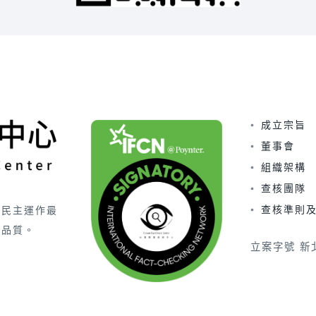
成立宗旨
董事會
組織架構
查核團隊
查核準則
害民主運作最
的品質。
立案字號 新北