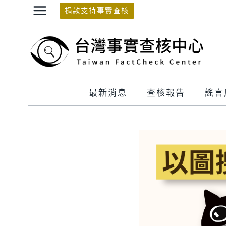
Skip
捐款支持事實查核
to
content
最新消息
查核報告
謠言