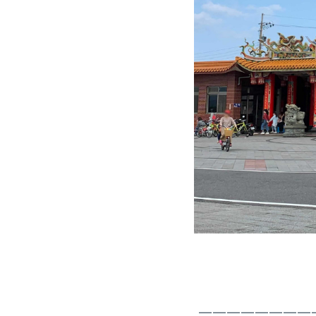
————————