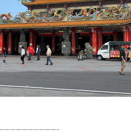
——————————–