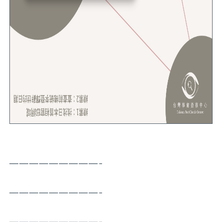
—————————-
—————————-
—————————-