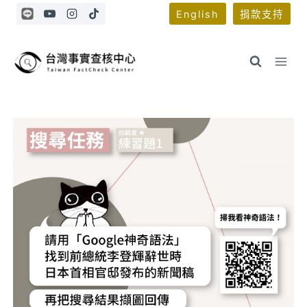
Skip
English
捐款支持
to
content