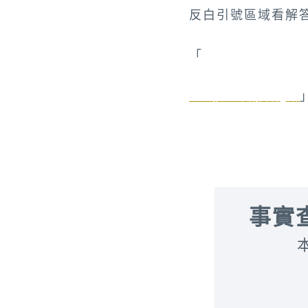
反白引號區域看解
「
桃園市中壢區領航北
Google地圖解答連結
事實