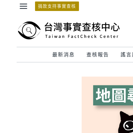
Skip
捐款支持事實查核
to
content
最新消息
查核報告
謠言