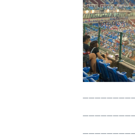
————————
————————
————————