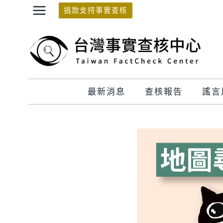
Skip
捐款支持事實查核
to
content
最新消息
查核報告
謠言