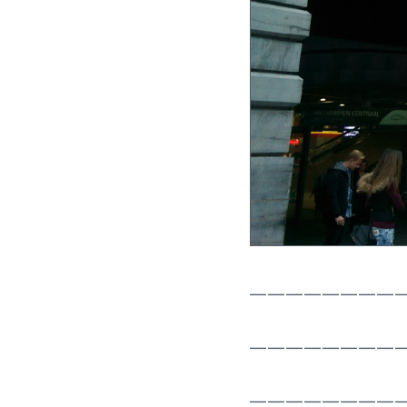
————————
————————
————————