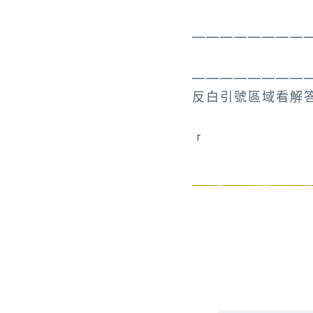
————————
————————
反白引號區域看解
比利時安特衛普中央車站 
「
Google地圖解答連結