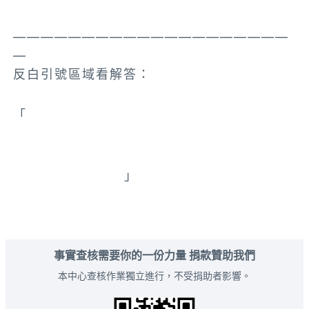
————————————————————
—
反白引號區域看解答：
「
台北市中山區八德路二段210巷與174巷9弄交接口
20公尺處
」
Google地圖解答連結
事實查核需要你的一份力量 捐款贊助我們
本中心查核作業獨立進行，不受捐助者影響。