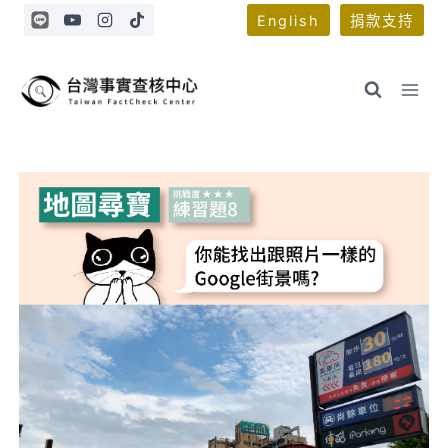
Skip
English
捐款支持
to
content