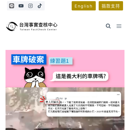
Skip
English
捐款支持
to
content