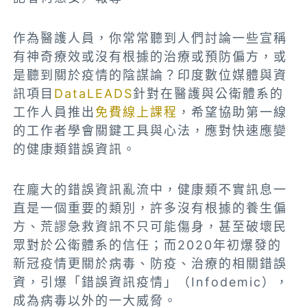
作為醫護人員，你常常聽到人們討論一些宣稱
有神奇療效或沒有根據的治療或預防偏方，或
是聽到關於疫情的陰謀論？印度數位媒體與資
訊項目
DataLEADS
針對在醫護與公衛體系的
工作人員推出
免費線上課程
，希望協助第一線
的工作者學會關鍵工具與心法，應對快速應變
的健康類錯誤資訊。
在龐大的錯誤資訊亂流中，健康類不實訊息一
直是一個重要的類別，許多沒有根據的養生偏
方、荒謬急救資訊不只可能傷身，甚至破壞民
眾對於公衛體系的信任；而2020年初爆發的
新冠疫情更關於病毒、防疫、治療的相關錯誤
資，引爆「錯誤資訊疫情」（Infodemic），
成為病毒以外的一大威脅。