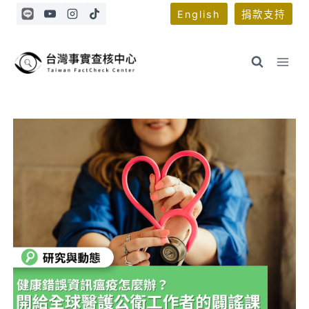
Skip
English
捐款支持
to
content