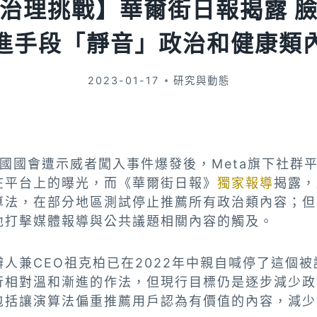
治理挑戰】華爾街日報揭露 
進手段「靜音」政治和健康類
2023-01-17
研究與動態
日美國國會遭示威者闖入事件爆發後，Meta旗下社群
在平台上的曝光，而《華爾街日報》
獨家報導
揭露，
算法，在部分地區測試停止推薦所有政治類內容；但
地打擊媒體報導與公共議題相關內容的觸及。
人兼CEO祖克柏已在2022年中親自喊停了這個
行相對溫和漸進的作法，但現行目標仍是逐步減少政
包括讓演算法偏重推薦用戶認為有價值的內容，減少