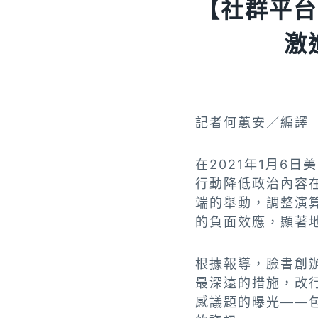
【社群平台
激
記者何蕙安／編譯
在2021年1月6
行動降低政治內容
端的舉動，調整演
的負面效應，顯著
根據報導，臉書創辦
最深遠的措施，改
感議題的曝光——