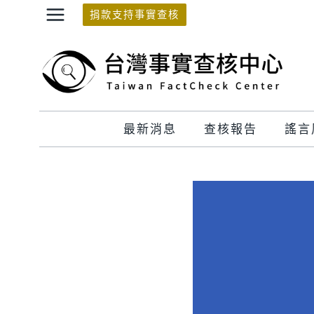
Skip
捐款支持事實查核
to
content
最新消息
查核報告
謠言