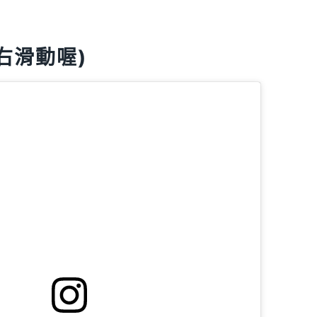
右滑動喔)