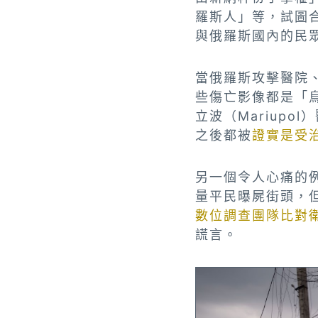
羅斯人」等，試圖
與俄羅斯國內的民
當俄羅斯攻擊醫院
些傷亡影像都是「
立波（Mariup
之後都被
證實是受
另一個令人心痛的例
量平民曝屍街頭，
數位調查團隊比對
謊言。