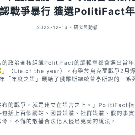
認戰爭暴行 獲選PolitiFact
2022-12-16
研究與動態
的政治查核組織PolitiFact的編輯室都會選出當
謊
」（Lie of the year）。有鑒於烏克蘭戰爭
將2022年「年度之謊」頒給了俄羅斯總統普亭所說的一
發布的戰爭，就是建立在謊言之上。」PolitiFac
—包括上百個網站、國營媒體、社群媒體、假的事實
法令，不懈的散播合法化入侵烏克蘭的說法。