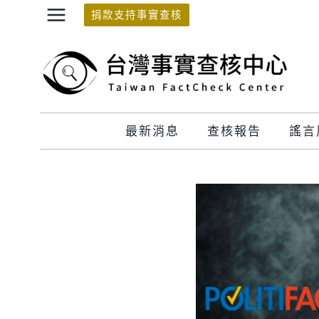
Skip
捐款支持事實查核
to
content
最新消息
查核報告
謠言