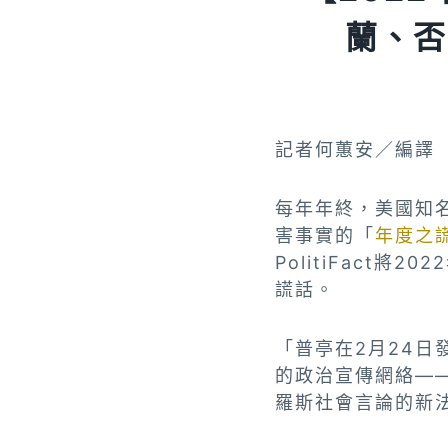
蘭、否
記者何蕙安／編譯
每年年終，美國知名
害事實的「
年度之
PolitiFact
謊話。
「普亭在2月24日
的政治宣傳網絡—
羅斯社會言論的新