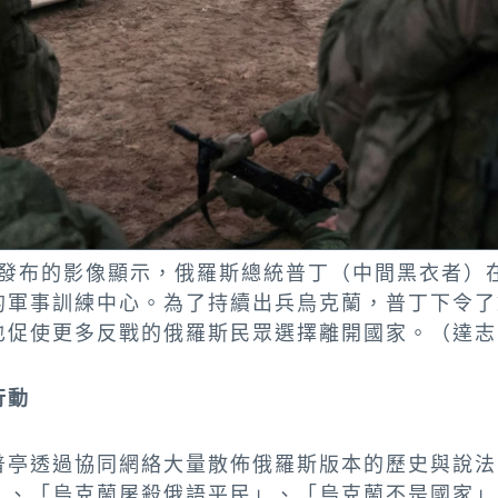
發布的影像顯示，俄羅斯總統普丁（中間黑衣者）在2
的軍事訓練中心。為了持續出兵烏克蘭，普丁下令了
也促使更多反戰的俄羅斯民眾選擇離開國家。（達志
行動
普亭透過協同網絡大量散佈俄羅斯版本的歷史與說法
」、「烏克蘭屠殺俄語平民」、「烏克蘭不是國家」