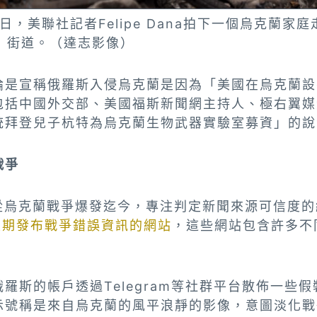
6日，美聯社記者Felipe Dana拍下一個烏克蘭
a）街道。（達志影像）
論是宣稱俄羅斯入侵烏克蘭是因為「美國在烏克蘭設
包括中國外交部、美國福斯新聞網主持人、極右翼媒
統拜登兒子杭特為烏克蘭生物武器實驗室募資」的說
戰爭
報導，從烏克蘭戰爭爆發迄今，專注判定新聞來源可信度的組
定期發布戰爭錯誤資訊的網站
，這些網站包含許多不
羅斯的帳戶透過Telegram等社群平台散佈一些假
示號稱是來自烏克蘭的風平浪靜的影像，意圖淡化戰