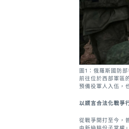
圖1：俄羅斯國防部
前往位於西部軍區
預備役軍人入伍，
以謊言合法化戰爭
從戰爭開打至今，
由新納粹份子掌權