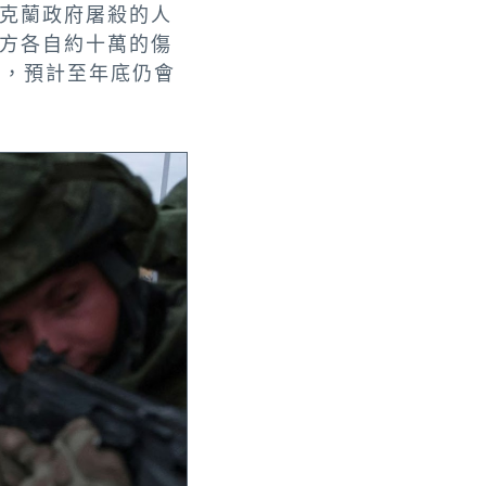
烏克蘭政府屠殺的人
方各自約十萬的傷
所，預計至年底仍會