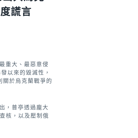
年度謊言
年最重大、最惡意侵
2月爆發以來的毀滅性，
系列關於烏克蘭戰爭的
t指出，普亭透過龐大
查核，以及壓制俄