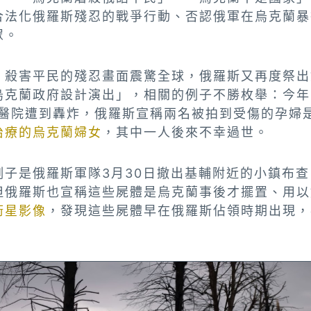
合法化俄羅斯殘忍的戰爭行動、否認俄軍在烏克蘭暴
眾。
、殺害平民的殘忍畫面震驚全球，俄羅斯又再度祭出
烏克蘭政府設計演出」，相關的例子不勝枚舉：今年
ol）醫院遭到轟炸，俄羅斯宣稱兩名被拍到受傷的孕
治療的烏克蘭婦女
，其中一人後來不幸過世。
子是俄羅斯軍隊3月30日撤出基輔附近的小鎮布查（
但俄羅斯也宣稱這些屍體是烏克蘭事後才擺置、用以
衛星影像
，發現這些屍體早在俄羅斯佔領時期出現，