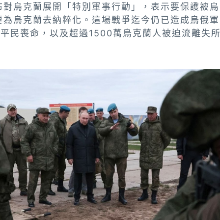
宣布對烏克蘭展開「特別軍事行動」，表示要保護被
要為烏克蘭去納粹化。這場戰爭迄今仍已造成烏俄軍
平民喪命，以及超過1500萬烏克蘭人被迫流離失