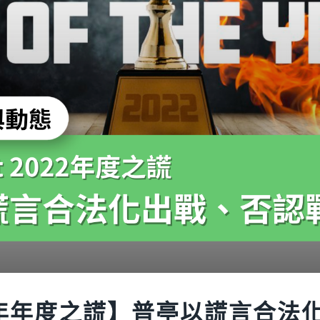
2年年度之謊】普亭以謊言合法