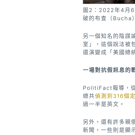
圖2：2022年4月
破的布查（Buch
另一個知名的陰謀
室」，這個說法被
還演變成「美國總
一場對抗假訊息的
PolitiFact
總共
偵測到316個
過一半是英文。
另外，還有許多親俄
新聞，一些則是顯