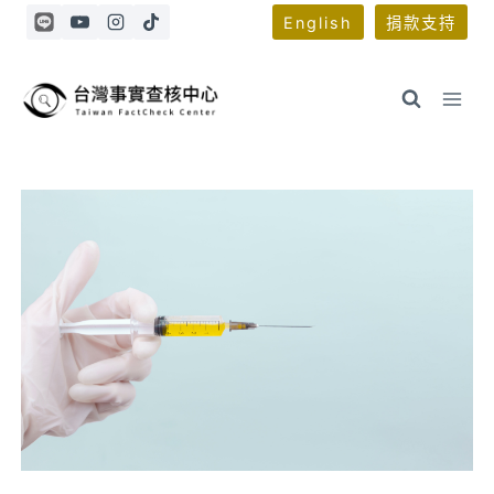
Skip
English
捐款支持
to
content