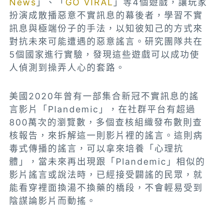
News
」、「
GO VIRAL
」等4個遊戲，讓玩家
扮演成散播惡意不實訊息的幕後者，學習不實
訊息與極端份子的手法，以知彼知己的方式來
對抗未來可能遭遇的惡意謠言。研究團隊共在
5個國家進行實驗，發現這些遊戲可以成功使
人偵測到操弄人心的套路。
美國2020年曾有一部集合新冠不實訊息的謠
言影片「Plandemic」，在社群平台有超過
800萬次的瀏覽數，多個查核組織發布數則查
核報告，來拆解這一則影片裡的謠言。這則病
毒式傳播的謠言，可以拿來培養「心理抗
體」，當未來再出現跟「Plandemic」相似的
影片謠言或說法時，已經接受闢謠的民眾，就
能看穿裡面換湯不換藥的橋段，不會輕易受到
陰謀論影片而動搖。