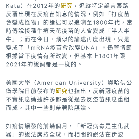
Kata）在2012年的
研究
，追蹤特定謠言套路
反覆出現在反疫苗訊息的情況，例如「打疫苗
會變成怪物」的論述可以追溯至1800年代，當
時傳說接種牛痘天花疫苗的人會變成「半人半
牛」；而在今日，類似的論述再度出現，只是
變成了「mRNA疫苗會改變DNA」。儘管情節
根據當下疫情有所改變，但基本上1801年跟
2021年的說詞都是一樣的。
美國大學（American University）與哈佛公
衛學院日前發布的
研究
也指出，反新冠疫苗的
不實訊息論述許多都是從過去反疫苗訊息重組
而成，其中一些則帶著陰謀論。
如疫情爆發的前幾個月，「新冠病毒是生化武
器」的說法席捲全球，而相關的說法在伊波