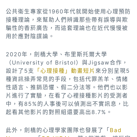
公共衛生專家從1960年代就開始使用心理預防
接種理論，來幫助人們辨識那些帶有誤導與欺
騙性的香菸廣告，而這套理論也在近代慢慢被
用於應對陰謀論。
2020年，劍橋大學、布里斯托爾大學
（University of Bristol）與Jigsaw合作，
設計了5支
「心理接種」動畫短片
來分別呈現5
種資訊操弄常見的手段，包括代罪羔羊、情緒
性語言、推銷恐懼、假二分法等。他們也以影
片進行了實驗，在看了心裡接種影片的受測者
中，有85%的人事後可以偵測出不實訊息，比
起看其他影片的對照組還要高出8.7%。
此外，劍橋的心理學家團隊也發展了「
Bad