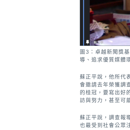
圖3：卓越新聞獎
導、追求優質媒體
蘇正平說，他所代
會邀請去年榮獲調
的桂冠，要寫出好
訪與努力，甚至可
蘇正平說，調查報
也最受到社會公眾