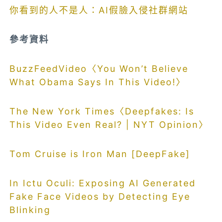
你看到的人不是人：AI假臉入侵社群網站
參考資料
BuzzFeedVideo〈You Won’t Believe
What Obama Says In This Video!〉
The New York Times〈Deepfakes: Is
This Video Even Real? | NYT Opinion〉
Tom Cruise is Iron Man [DeepFake]
In Ictu Oculi: Exposing AI Generated
Fake Face Videos by Detecting Eye
Blinking