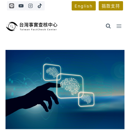
Skip
English
捐款支持
to
content