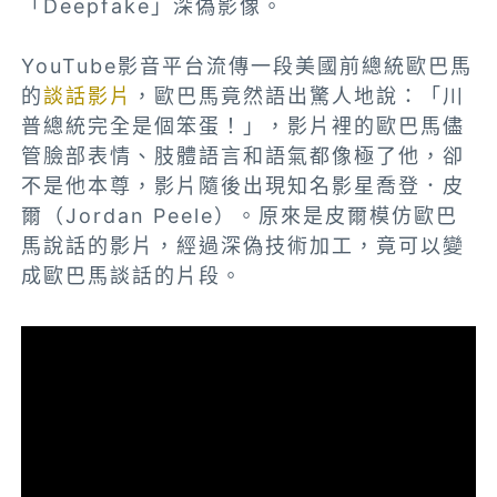
「Deepfake」深偽影像。
YouTube影音平台流傳一段美國前總統歐巴馬
的
談話影片
，歐巴馬竟然語出驚人地說：「川
普總統完全是個笨蛋！」，影片裡的歐巴馬儘
管臉部表情、肢體語言和語氣都像極了他，卻
不是他本尊，影片隨後出現知名影星喬登．皮
爾（Jordan Peele）。原來是皮爾模仿歐巴
馬說話的影片，經過深偽技術加工，竟可以變
成歐巴馬談話的片段。