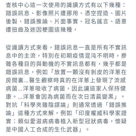
查核中心這一次使用的識讀方式有以下幾種：
錯誤訊息、影像照片遭挪用、憑空捏造、圖片
後製、錯誤推論、片面事實、冠名謠言、語意
遭扭曲及迷因梗圖這幾種，
從識讀方式來看，錯誤訊息一直是所有不實訊
息中的主流，特別在初期疫情混沌不明時，摻
雜各種目的與動機的不實訊息都有，幾乎都是
錯誤訊息，例如「放置一顆沒有剝皮的洋蔥在
房間裏…醫生觀察時真的在洋蔥上發現了流感
病菌…洋蔥吸收了病菌，因此讓這家人保持健
康。…洋蔥會因為病菌而在次日清晨變黑」。
對抗「科學夾雜陰謀論」則通常透過「錯誤推
論」這種方式來解，例如「印度權威科學家證
實：類似愛滋病病毒植入新型冠狀病毒，懷疑
是中國人工合成的生化武器」。