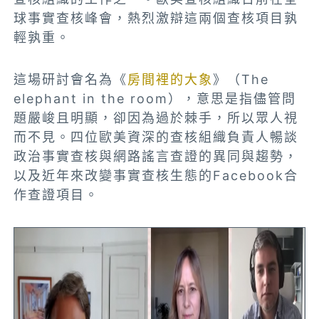
球事實查核峰會，熱烈激辯這兩個查核項目孰
輕孰重。
這場研討會名為《
房間裡的大象
》（The
elephant in the room），意思是指儘管問
題嚴峻且明顯，卻因為過於棘手，所以眾人視
而不見。四位歐美資深的查核組織負責人暢談
政治事實查核與網路謠言查證的異同與趨勢，
以及近年來改變事實查核生態的Facebook合
作查證項目。