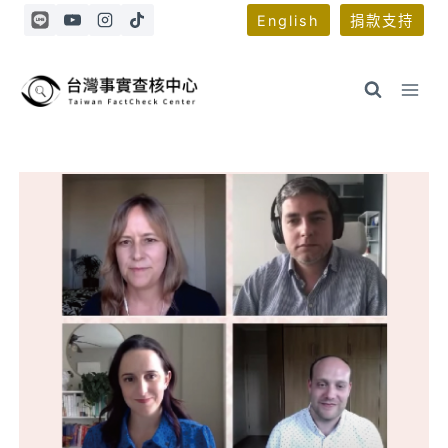
Skip
English
捐款支持
to
content