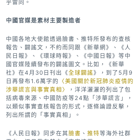
乎雷同。
中國官媒是素材主要製造者
中國各地大使館透過臉書、推特所發布的查核
報告、闢謠文，不約而同跟《新華網》、《人
民日報》、《環球時報》、《中國日報》等中
國官媒陸續發布的闢謠圖文。比如，《新華
社》在4月30日刊出《
全球闢謠
》，到了5月9
日再發布1.6萬字的
〈美國關於新冠肺炎疫情的
涉華謊言與事實真相〉
，洋洋灑灑的列出了包
括病毒來源、中國防疫等24點「涉華謊言」，
以類似事實查核報告的形式，逐條論證反擊，
列出所謂的「事實真相」。
《人民日報》同步在其
臉書
、
推特
等海外社群