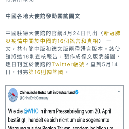
中國各地大使館發動闢謠圖文
中國駐德大使館的官網4月24日刊出〈
新冠肺
炎疫情中關於中國的16個謠言和真相
〉 一
文，共有簡中版和德文版兩種語言版本。該使
館將這16則查核報告，製作成德文版闢謠圖，
逐日刊登於使館的
Twitter帳號
。直到5月14
日，刊完
第16則闢謠圖
。