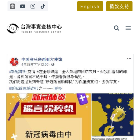
Skip
English
捐款支持
to
content