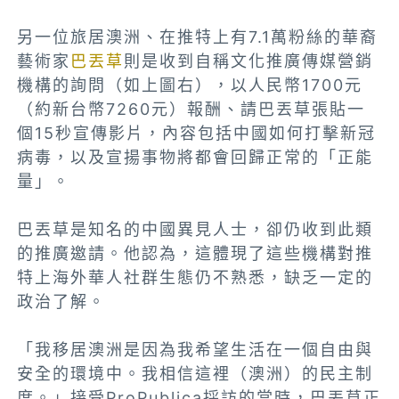
另一位旅居澳洲、在推特上有7.1萬粉絲的華裔
藝術家
巴丟草
則是收到自稱文化推廣傳媒營銷
機構的詢問（如上圖右），以人民幣1700元
（約新台幣7260元）報酬、請巴丟草張貼一
個15秒宣傳影片，內容包括中國如何打擊新冠
病毒，以及宣揚事物將都會回歸正常的「正能
量」。
巴丟草是知名的中國異見人士，卻仍收到此類
的推廣邀請。他認為，這體現了這些機構對推
特上海外華人社群生態仍不熟悉，缺乏一定的
政治了解。
「我移居澳洲是因為我希望生活在一個自由與
安全的環境中。我相信這裡（澳洲）的民主制
度。」接受ProPublica採訪的當時，巴丟草正