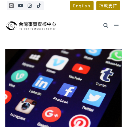
Skip
English
捐款支持
to
content