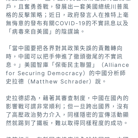
戶，且奮勇善戰，發展出一套美國總統川普風
格的反擊策略；近日，政府發言人在推特上毫
無悔意的發布有關COVID-19的不實訊息以及
「病毒來自美國」的陰謀論。
「當中國要把各界對其政策失誤的責難轉向
時，中國可以把手伸進了徹頭徹尾的不實訊
息。」美國智庫「保衛民主聯盟」（Alliance
for Securing Democracy）的中國分析師
史拉德（Matthew Schrader）說。
史拉德認為，藉著其審查制度，中國在國內的
影響戰可謂非常順利；但一旦跨出國界，沒有
了高壓政治勢力介入，同樣隱密的宣傳活動顯
然就踢到了鐵板，難以取得同樣程度的成功。