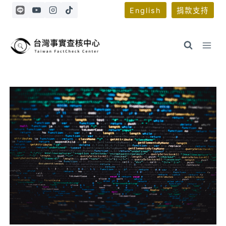
Skip
English
捐款支持
to
content