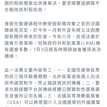
間的假新聞做出快速裁決，要求媒體或網路平
台刪除該則假訊息。
曾經在競選過程中飽受假新聞攻擊之苦的法國
總統馬克宏，於今年一月對外宣布將立法因應
假新聞所帶來的危害。今年六月，該項法案於
國會引發激辯，但執政的共和前進黨(LRM)擁
有國會多數，7月3日經長時間辯論後獲得表決
通過。
此一法案主要內容有三：一、全國性選舉投票
的前三個月競選期間，允許政黨或候選人向法
院申請禁制令，禁止錯誤資訊的傳播；二、要
求社群媒體平台與傳統媒體公開贊助性選舉廣
告背後的公司名稱；三、法國高等視聽委員會
（CSA）可以將意圖介入法國選舉的外國廣電