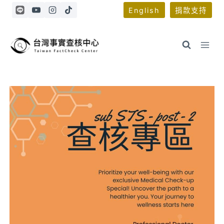
Skip
English
捐款支持
to
content