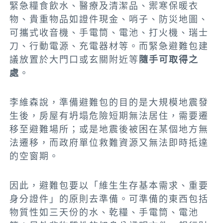
緊急糧食飲水、醫療及清潔品、禦寒保暖衣
物、貴重物品如證件現金、哨子、防災地圖、
可攜式收音機、手電筒、電池、打火機、瑞士
刀、行動電源、充電器材等。而緊急避難包建
議放置於大門口或玄關附近等
隨手可取得之
處
。
李維森說，準備避難包的目的是大規模地震發
生後，房屋有坍塌危險短期無法居住，需要遷
移至避難場所；或是地震後被困在某個地方無
法遷移，而政府單位救難資源又無法即時抵達
的空窗期。
因此，避難包要以「維生生存基本需求、重要
身分證件」的原則去準備。可準備的東西包括
物質性如三天份的水、乾糧、手電筒、電池