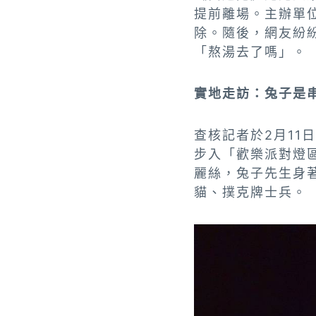
提前離場。主辦單
除。隨後，網友紛
「熬湯去了嗎」。
實地走訪：兔子是
查核記者於2月11
步入「歡樂派對燈
麗絲，兔子先生身
貓、撲克牌士兵。