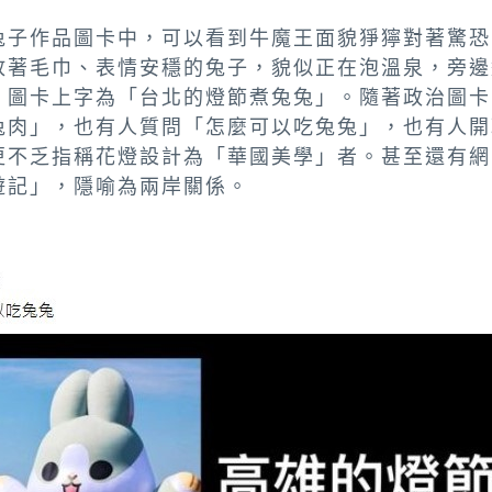
兔子作品圖卡中，可以看到牛魔王面貌猙獰對著驚恐
放著毛巾、表情安穩的兔子，貌似正在泡溫泉，旁邊
，圖卡上字為「台北的燈節煮兔兔」。隨著政治圖卡
兔肉」，也有人質問
「怎麼可以吃兔兔」，也有人開
更不乏指稱花燈設計為「華國美學」者
。
甚至還有網
遊記」，隱喻為兩岸關係。