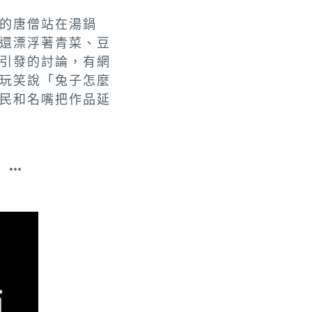
的唐僧站在湯鍋
還漂浮著青菜、豆
引發的討論，有網
玩笑說「兔子怎麼
民和名嘴把作品
延