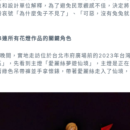
位和設計單位解釋，為了避免民眾觀感不佳，決定將
紛哀號「為什麼兔子不見了」、「可惡，沒有兔兔就
串連所有花燈作品的關鍵角色
日晚間，實地走訪位於台北市府廣場前的2023年台
區」，先看到主燈「愛麗絲夢遊仙境」，主燈是正在
著綠色吊帶褲並手拿懷錶，帶著愛麗絲走入了仙境，