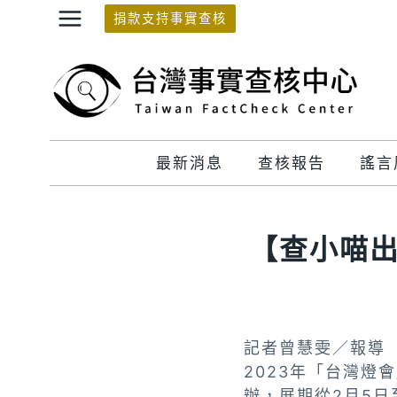
Skip
捐款支持事實查核
to
content
最新消息
查核報告
謠言
【查小喵
記者曾慧雯／報導
2023年「台灣燈
辦，展期從2月5日