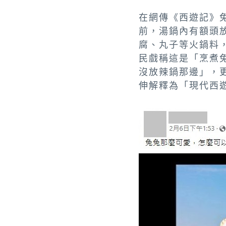
在網傳《西遊記》
前，湯鍋內有額頭
腐、丸子等火鍋料
民戲稱這是「烹煮
沒放辣鍋那邊」，
伸解釋為「現代西