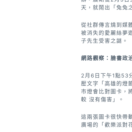
天，就鬧出「兔兔
從社群傳言燒到媒
被消失的愛麗絲夢
子先生受害之謎。
網路觀察：臉書政
2月6日下午1點5
壓文字「高雄的燈
市燈會比對圖卡，
較 沒有傷害」。
這兩張圖卡很快帶
廣場的「歡樂派對