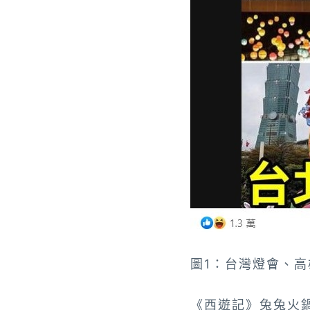
圖1
：台灣燈會、高
《西遊記》兔兔火