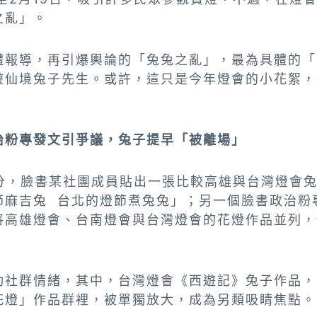
之亂」。
體報導，再引爆輿論的「兔兔之亂」，最為具體的「
遊仙境兔子先生。或許，這只是今年燈會的小花絮，
治粉專發文引爭議，兔子提早「被離場」
3分，臉書某社團成員貼出一張比較高雄與台灣燈會
節麻吉兔 台北的燈節煮兔兔」；另一個臉書政治粉
將高雄燈會、台南燈會與台灣燈會的花燈作品並列，
動社群情緒，其中，台灣燈會《西遊記》兔子作品，
花燈」作品群裡，被單獨放大，成為另類吸睛焦點。