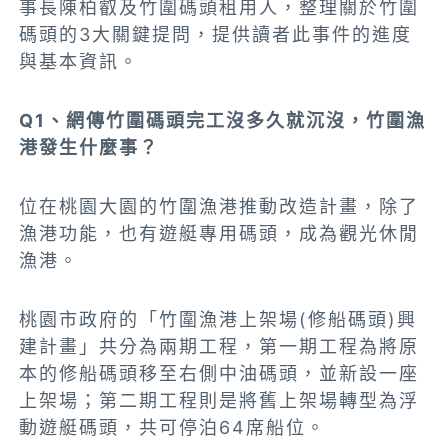
事長陳柏叡及竹圍碼頭租用人，整理關於竹圍
碼頭的3大關鍵提問，提供讀者此事件的進度
與基本資訊。
Q1、網傳竹圍碼頭完工沒多久就沉沒，竹圍漁
港發生什麼事？
位在桃園大園的竹圍漁港推動改造計畫，除了
漁港功能，也有遊艇專用碼頭，成為觀光休閒
漁港。
桃園市政府的「竹圍漁港上架場(修船碼頭)興
建計畫」共分為兩期工程，第一期工程為將原
本的修船碼頭移至右側中油碼頭，並新設一座
上架場；第二期工程則是將舊上架場轉型為浮
動遊艇碼頭，共可停泊64席
船位。