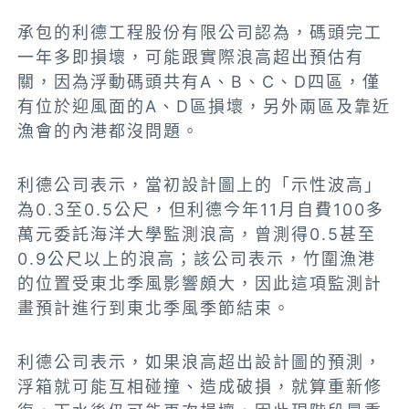
承包的利德工程股份有限公司認為，碼頭完工
一年多即損壞，可能跟實際浪高超出預估有
關，因為浮動碼頭共有A、B、C、D四區，僅
有位於迎風面的A、D區損壞，另外兩區及靠近
漁會的內港都沒問題。
利德公司表示，當初設計圖上的「示性波高」
為0.3至0.5公尺，但利德今年11月自費100多
萬元委託海洋大學監測浪高，曾測得0.5甚至
0.9公尺以上的浪高；該公司表示，竹圍漁港
的位置受東北季風影響頗大，因此這項監測計
畫預計進行到東北季風季節結束。
利德公司表示，如果浪高超出設計圖的預測，
浮箱就可能互相碰撞、造成破損，就算重新修