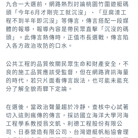
九合一大選前，網路熱烈討論桃園竹圍遊艇碼
頭「今年6月才剛完工就沉沒」、「豆腐渣工
程不到半年即沉沒」等傳言，傳言搭配一段媒
體的報導，報導內容是帶民眾直擊「沉沒的碼
頭」。此傳言熱傳時，正值市長選戰，傳言陷
入各方政治攻防的口水。
公共工程的品質攸關民眾生命和財產安全，不
良的施工品質應該受監督，但在網路資訊海量
的時代，若只片面看傳言說法，也可能未能充
分了解全貌而驟下定論。
在選後，當政治聲量趨於冷靜，查核中心試著
切入這則瘋傳的傳言，採訪國立海洋大學河海
工程學系教授翁文凱、利德工程股份有限公
司、日泰營造有限公司、台灣遊艇帆船協會理