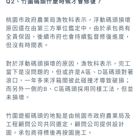
Q2、竹圍碼頭什麼時候才會修復？
桃園市政府農業局漁牧科
表示，浮動碼頭損壞
原因還在由第三方單位鑑定中，由於承包商有
全責保固，後續市府也會持續監督修復進度
，
但沒有時間表。
對於浮動碼頭損壞的原因，漁牧科表示，完工
當下是沒問題的，但或許是A區、D區碼頭對著
浪口，一年多來浮箱間彼此碰撞才導致破損；
而另外一側的B、C區碼頭採用同樣工法，但並
未損壞。
竹圍遊艇碼頭的地點是由
桃園市政府農業局及
工程顧問公司
共同選定，
顧問公司提供設計
圖，承包商得標後再按圖施工。