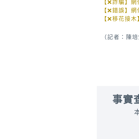
【❌詐騙】網
【❌錯誤】網
【❌移花接木
（記者：陳培
事實