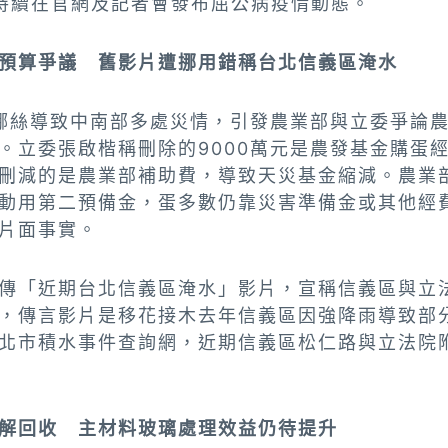
持續在官網及記者會發布屈公病疫情動態。
預算爭議 舊影片遭挪用錯稱台北信義區淹水
娜絲導致中南部多處災情，引發農業部與立委爭論
。立委張啟楷稱刪除的9000萬元是農發基金購蛋
刪減的是農業部補助費，導致天災基金縮減。農業
動用第二預備金，蛋多數仍靠災害準備金或其他經
片面事實。
傳「近期台北信義區淹水」影片，宣稱信義區與立
，傳言影片是移花接木去年信義區因強降雨導致部
北市積水事件查詢網，近期信義區松仁路與立法院
解回收 主材料玻璃處理效益仍待提升