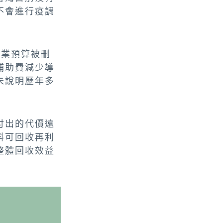
不會進行疫調
農業預算被刪
補助費減少導
未說明歷年多
付出的代價遠
料可回收再利
整體回收效益