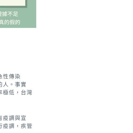
急性傳染
的人。事實
率極低，台灣
有疫調與宣
行疫調，疾管