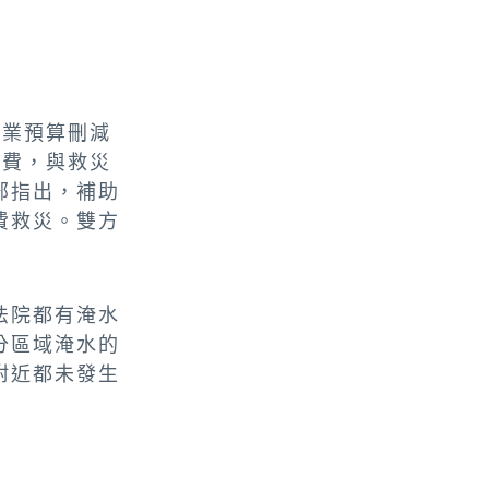
農業預算刪減
經費，與救災
部指出，補助
費救災。雙方
法院都有淹水
分區域淹水的
附近都未發生