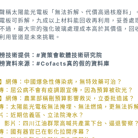
聲稱太陽能光電板「無法拆解、代價高過核廢料」
電板可拆解，九成以上材料能回收再利用，妥善處
不過，最大宗的強化玻璃處理成本高於其價值，回
利用管道是未來挑戰。
榜技術提供：#資策會軟體技術研究院
榜資料來源：#Cofacts真的假的資料庫
】網傳：中國爆急性傳染病，無特效藥可治？
傳：屈公病不會有疫調跟宣傳，因為預算被砍光？
】網傳：農業部稱刪預算影響救災，立委批造謠？
傳：太陽能光電板無法掩埋、無法燃燒，更無法拆
片：近期信義區、立法院淹水？
】影片：四川江油群眾高喊共產黨下台、逼退警察
傳：國有器官已在彰化拉開序幕？