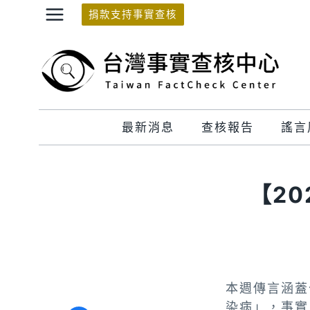
Skip
捐款支持事實查核
to
content
最新消息
查核報告
謠言
【20
本週傳言涵蓋
染病」，事實