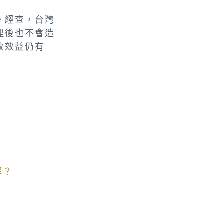
。經查，台灣
理後也不會造
收效益仍有
解？
？