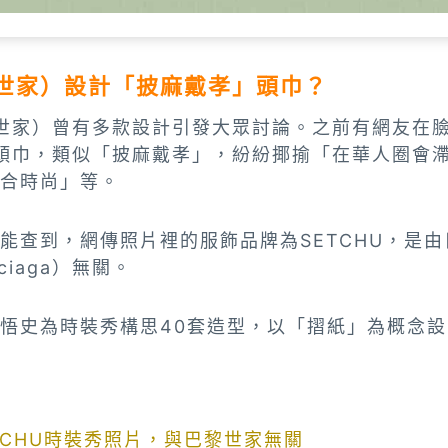
（巴黎世家）設計「披麻戴孝」頭巾？
（巴黎世家）曾有多款設計引發大眾討論。之前有網友
設計的頭巾，類似「披麻戴孝」，紛紛揶揄「在華人圈
合時尚」等。
能查到，網傳照片裡的服飾品牌為SETCHU，是
ciaga）無關。
悟史為時裝秀構思40套造型，以「摺紙」為概念
TCHU時裝秀照片，與巴黎世家無關