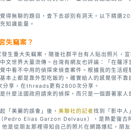
覺得無聊的題目，查下去卻別有洞天。以下精選20
充知識能量。
宮失竊案？
浮宮發生重大失竊案，隨後社群平台有人貼出照片，
中文世界大量流傳。台灣有網友也評論：「在羅浮
覺中看不中用的偵探來偵查案件。根據我的生活經
基本上都是靠外型吃飯的。確實給人的感覺很不靠
次分享，在threads更有2800次分享。
是什麼法國政府請來的偵探，而只是一個跟著家人
起「美麗的誤會」後，
美聯社的記者
找到「影中人
edro Elias Garzon Delvaux），是熱
，他是從朋友那裡得知自己的照片在網路爆紅，朋友向