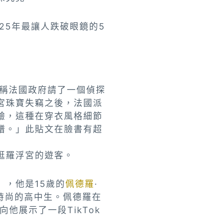
25年最讓人跌破眼鏡的5
宣稱法國政府請了一個偵探
宮珠寶失竊之後，法國派
驗，這種在穿衣風格細節
譜。」此貼文在臉書有超
逛羅浮宮的遊客。
」，他是15歲的
佩德羅
·
愛復古時尚的高中生。佩德羅在
他展示了一段TikTok