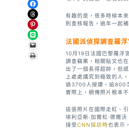
Share on Facebook
Share on Threads
有趣的是，很多時候本來
Share on Pinterest
則查核報吿，過年一起補
Share on LINE
法國派偵探調查羅浮
Email this Page
10月19日法國巴黎羅
Print this Page
調查竊案，相關貼文也在
出了一個長得超帥，但感
上處處講究到極致的人，
過3700人按讚、逾800
實際上，網傳照片根本不
這張照片在國際走紅、引
埃利亞斯·加爾松·德爾沃（P
接受
CNN採訪時
也表示