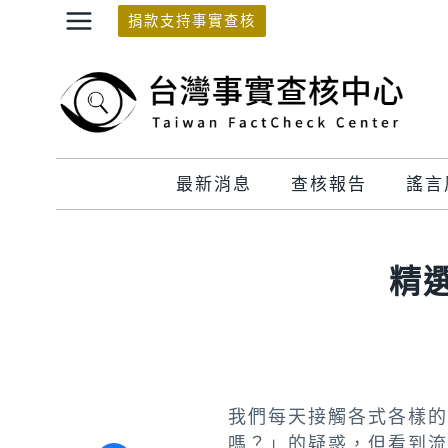
Skip
捐款支持事實查核
to
content
最新消息
查核報告
謠言
精
我們每天接觸各式各樣的
嗎？」的疑惑，但看到流