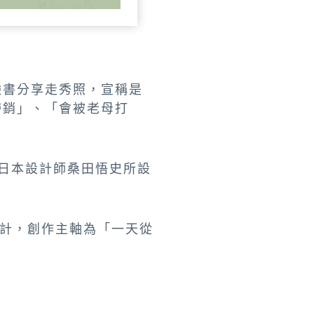
在臉書分享走秀照，宣稱是
會滯銷」、「會被老母打
由日本設計師桑田悟史所設
設計，創作主軸為「一天從