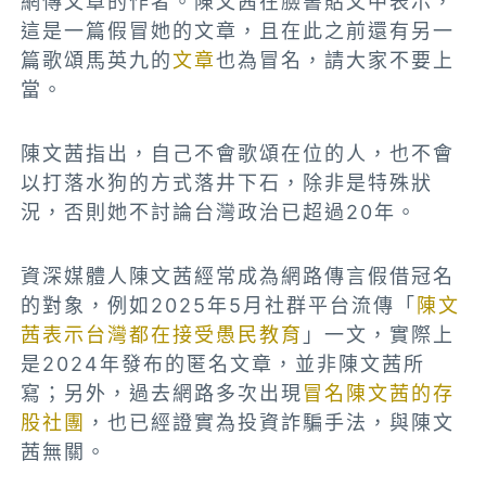
網傳文章的作者。陳文茜在臉書貼文中表示，
這是一篇假冒她的文章，且在此之前還有另一
篇歌頌馬英九的
文章
也為冒名，請大家不要上
當。
陳文茜指出，自己不會歌頌在位的人，也不會
以打落水狗的方式落井下石，除非是特殊狀
況，否則她不討論台灣政治已超過20年。
資深媒體人陳文茜經常成為網路傳言假借冠名
的對象，例如2025年5月社群平台流傳「
陳文
茜表示台灣都在接受愚民教育
」一文，實際上
是2024年發布的匿名文章，並非陳文茜所
寫；另外，過去網路多次出現
冒名陳文茜的存
股社團
，也已經證實為投資詐騙手法，與陳文
茜無關。