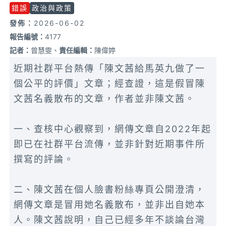
錯誤
政治與政策
發佈：
2026-06-02
報告編號：
4177
記者：
曾慧雯、
責任編輯：
陳偉婷
近期社群平台熱傳「陳文茜給馬英九做了一
個公平的評價」文章；經查證，這是假冒陳
文茜名義散布的文章，作者並非陳文茜。
一、查核中心觀察到，網傳文章自2022年起
即已在社群平台流傳，並非針對近期事件所
撰寫的評論。
二、陳文茜在個人臉書粉絲專頁公開澄清，
網傳文章是冒用她名義散布，並非出自她本
人。陳文茜說明，自己已經多年不談論台灣