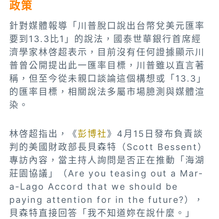
政策
針對媒體報導「川普脫口說出台幣兌美元匯率
要到13.3比1」的說法，國泰世華銀行首席經
濟學家林啓超表示，目前沒有任何證據顯示川
普曾公開提出此一匯率目標，川普雖以直言著
稱，但至今從未親口談論這個構想或「13.3」
的匯率目標，相關說法多屬市場臆測與媒體渲
染。
林啓超指出，《
彭博社
》4月15日發布負責談
判的美國財政部長貝森特（Scott Bessent）
專訪內容，當主持人詢問是否正在推動「海湖
莊園協議」（Are you teasing out a Mar-
a-Lago Accord that we should be
paying attention for in the future?），
貝森特直接回答「我不知道妳在說什麼。」