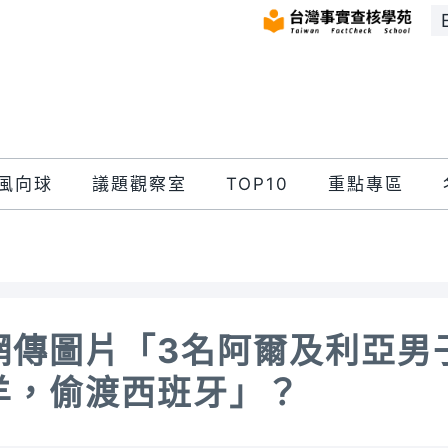
風向球
議題觀察室
TOP10
重點專區
網傳圖片「3名阿爾及利亞男
羊，偷渡西班牙」？