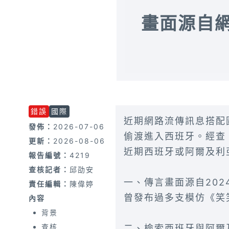
畫面源自
錯誤
國際
近期網路流傳訊息搭配
發佈：
2026-07-06
偷渡進入西班牙。經查
更新：
2026-08-06
近期西班牙或阿爾及利
報告編號：
4219
查核記者：
邱劭安
一、傳言畫面源自202
責任編輯：
陳偉婷
曾發布過多支模仿《笑
內容
背景
查核
二、檢索西班牙與阿爾