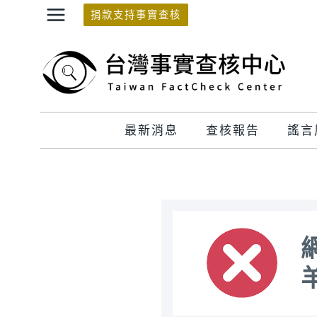
Skip
捐款支持事實查核
to
content
最新消息
查核報告
謠言