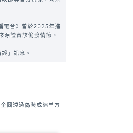
播電台》曾於2025年進
方來源證實該偷渡情節。
錯誤」訊息。
子企圖透過偽裝成綿羊方